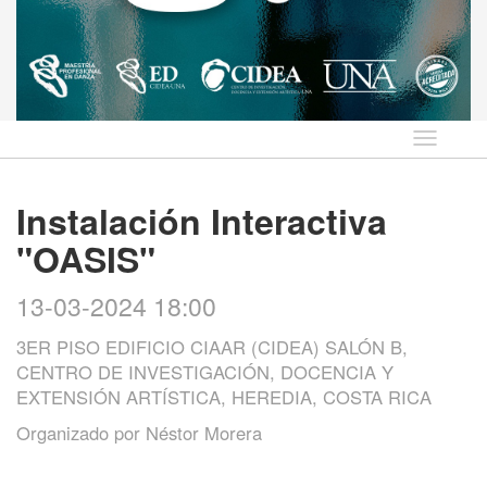
Idioma
Instalación Interactiva
"OASIS"
13-03-2024 18:00
3ER PISO EDIFICIO CIAAR (CIDEA) SALÓN B,
CENTRO DE INVESTIGACIÓN, DOCENCIA Y
EXTENSIÓN ARTÍSTICA, HEREDIA, COSTA RICA
Organizado por
Néstor Morera