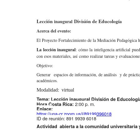
Lección
División de Educología
inaugural
Acerca del evento:
El Proyecto Fortalecimiento de la Mediación Pedagógica ha
La lección inaugural
: cómo la inteligencia artificial p
con esos materiales, así como realizar tareas y evaluacion
Objetivo:
Generar espacios de información, de análisis y de práctica,
académicos.
Modalidad: virtual
Tema: Lección inaugural División de Educologí
2:00 p. m.
Hora Costa Rica:
Enlace:
https://una-cr.zoom.us/j/
89199396018
ID de reunión: 891 9939 6018
Actividad abierta a la comunidad universitaria 