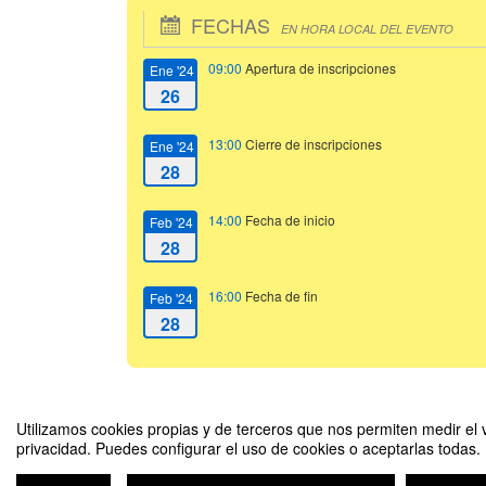
FECHAS
EN HORA LOCAL DEL EVENTO
09:00
Apertura de inscripciones
Ene '24
26
13:00
Cierre de inscripciones
Ene '24
28
14:00
Fecha de inicio
Feb '24
28
16:00
Fecha de fin
Feb '24
28
Utilizamos cookies propias y de terceros que nos permiten medir el v
privacidad. Puedes configurar el uso de cookies o aceptarlas todas.
Conferencia inaugural: Innovación Educativa en la Era de la Inte