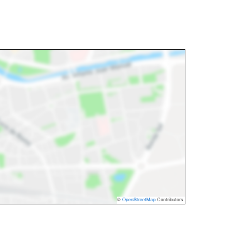
©
OpenStreetMap
Contributors