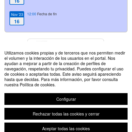
16
12:00
Fecha de fin
Nov '23
16
Contacto
Utilizamos cookies propias y de terceros que nos permiten medir
el volumen y la interacción de los usuarios en el portal. Nos
ayudan a mejorar a partir de la creación de perfiles de
navegación, respetando tu privacidad. Puedes configurar el uso
Difunde tu evento poniendo el siguiente código en tu sitio
de cookies o aceptarlas todas. Este aviso seguirá apareciendo
hasta que decidas. Para más información, por favor consulta
nuestra Política de cookies.
Configurar
Acto Inaugural por la conmemoración de su 50 Aniversario
Rechazar todas las cookies y cerrar
Aceptar todas las cookies
Aviso legal
|
Contacto
Plataforma de organización de eventos Symposium