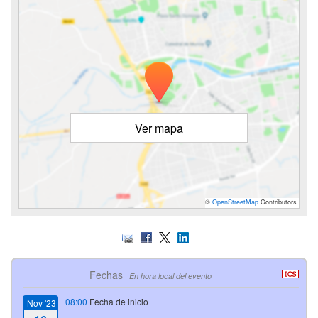
Ver mapa
©
OpenStreetMap
Contributors
Fechas
En hora local del evento
08:00
Fecha de inicio
Nov '23