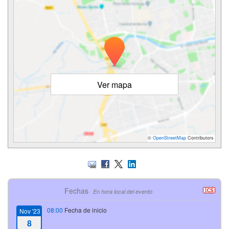
Ver mapa
©
OpenStreetMap
Contributors
Fechas
En hora local del evento
08:00
Fecha de inicio
Nov '23
8