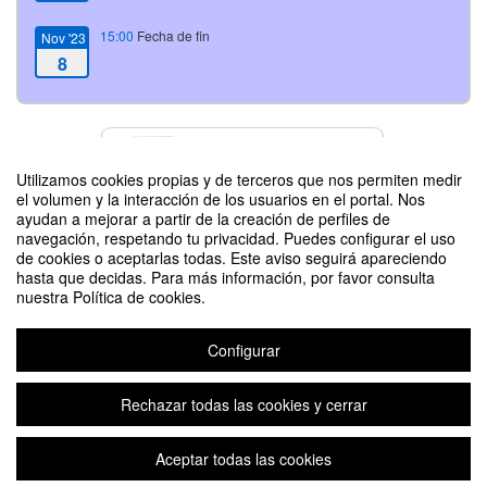
15:00
Fecha de fin
Nov '23
8
Contacto
Utilizamos cookies propias y de terceros que nos permiten medir
el volumen y la interacción de los usuarios en el portal. Nos
ayudan a mejorar a partir de la creación de perfiles de
navegación, respetando tu privacidad. Puedes configurar el uso
Difunde tu evento poniendo el siguiente código en tu sitio
de cookies o aceptarlas todas. Este aviso seguirá apareciendo
hasta que decidas. Para más información, por favor consulta
nuestra Política de cookies.
Configurar
Celebración: "Día de la Extensión" Escuela de Ciencias Agrarias
Rechazar todas las cookies y cerrar
Aceptar todas las cookies
Aviso legal
|
Contacto
Plataforma de organización de eventos Symposium
Copyright © 2026