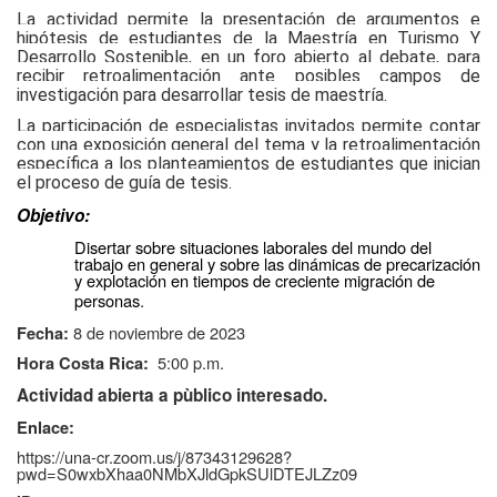
La actividad permite la presentación de argumentos e
hipótesis de estudiantes de la Maestría en Turismo Y
Desarrollo Sostenible, en un foro abierto al debate, para
recibir retroalimentación ante posibles campos de
investigación para desarrollar tesis de maestría.
La participación de especialistas invitados permite contar
con una exposición general del tema y la retroalimentación
específica a los planteamientos de estudiantes que inician
el proceso de guía de tesis.
Objetivo:
Disertar sobre situaciones laborales del mundo del
trabajo en general y sobre las dinámicas de precarización
y explotación en tiempos de creciente migración de
.
personas
8 de noviembre de 2023
Fecha:
5:00 p.m.
Hora Costa Rica:
Actividad abierta a pùblico interesado.
Enlace:
https://una-cr.zoom.us/j/87343129628?
pwd=S0wxbXhaa0NMbXJldGpkSUlDTEJLZz09