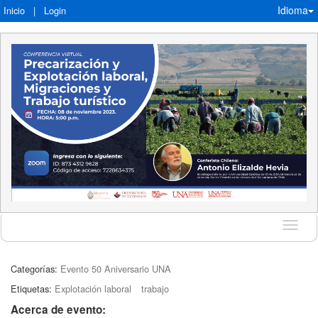
Idioma
Inicio
|
Login
Idioma
Categorías:
Evento 50 Aniversario UNA
Etiquetas:
Explotación laboral
trabajo
Acerca de evento: