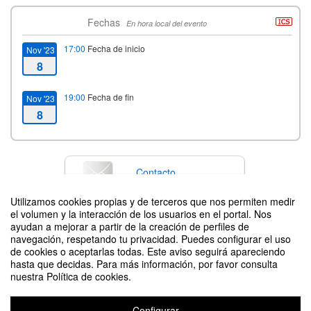
Fechas
En hora local del evento
17:00
Fecha de inicio
Nov '23
8
19:00
Fecha de fin
Nov '23
8
Contacto
Utilizamos cookies propias y de terceros que nos permiten medir
el volumen y la interacción de los usuarios en el portal. Nos
ayudan a mejorar a partir de la creación de perfiles de
Difunde tu evento poniendo el siguiente código en tu sitio
navegación, respetando tu privacidad. Puedes configurar el uso
de cookies o aceptarlas todas. Este aviso seguirá apareciendo
hasta que decidas. Para más información, por favor consulta
nuestra Política de cookies.
Configurar