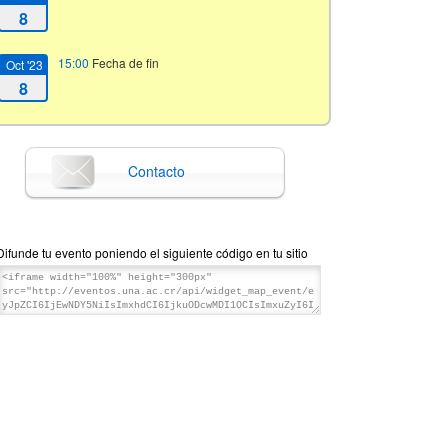
8
15:00
Fecha de fin
Oct '23
8
Contacto
Difunde tu evento poniendo el siguiente código en tu sitio