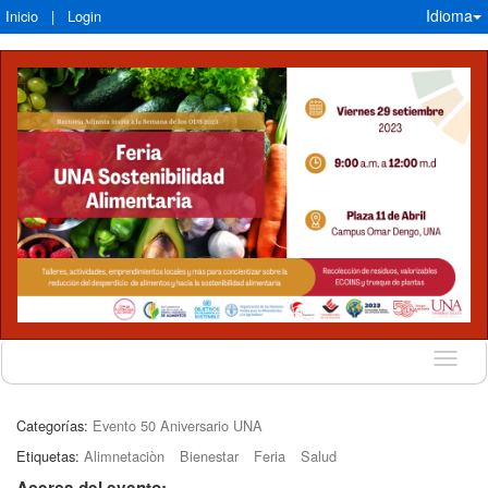
Idioma
Inicio
|
Login
Idioma
Categorías:
Evento 50 Aniversario UNA
Etiquetas:
Alimnetaciòn
Bienestar
Feria
Salud