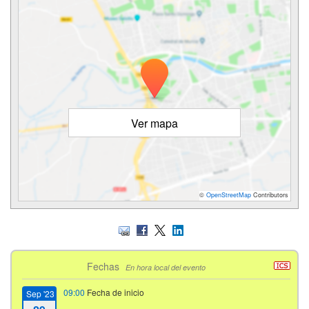
Ver mapa
©
OpenStreetMap
Contributors
Fechas
En hora local del evento
09:00
Fecha de inicio
Sep '23