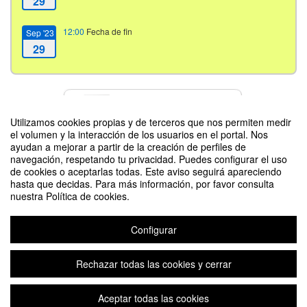
29
12:00
Fecha de fin
Sep '23
29
Contacto
Utilizamos cookies propias y de terceros que nos permiten medir
el volumen y la interacción de los usuarios en el portal. Nos
ayudan a mejorar a partir de la creación de perfiles de
navegación, respetando tu privacidad. Puedes configurar el uso
Difunde tu evento poniendo el siguiente código en tu sitio
de cookies o aceptarlas todas. Este aviso seguirá apareciendo
hasta que decidas. Para más información, por favor consulta
nuestra Política de cookies.
Configurar
Feria UNA Sostenibilidad Alimentaria
Rechazar todas las cookies y cerrar
Aceptar todas las cookies
Aviso legal
|
Contacto
Plataforma de organización de eventos Symposium