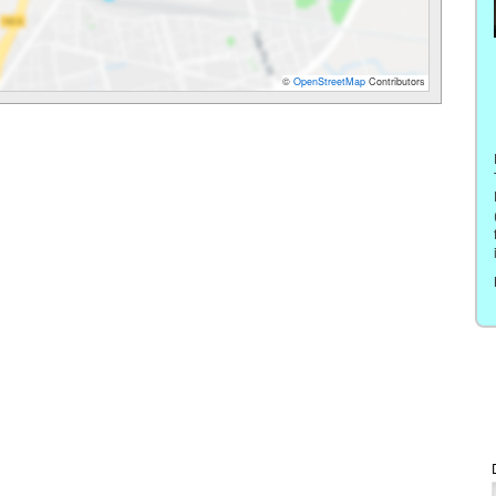
©
OpenStreetMap
Contributors