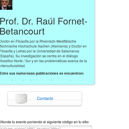
Prof. Dr. Raúl Fornet-
Betancourt
Doctor en Filosofía por la Rheinisch-Westfälische
Technische Hochschule Aachen (Alemania) y Doctor en
Filosofía y Letras por la Universidad de Salamanca
(España). Su investigación se centra en el diálogo
filosófico Norte / Sur y en las problemáticas acerca de la
interculturalidad.
Entre sus numerosas publicaciones se encuentran:
“Interculturalidad, migración y educación en el
mundo contemporáneo” (En:
ETD: Educaçao
Temática Digital
, Vol. 23, Nº. 3, 2021, pp. 581-
591)
Contacto
“Filosofar en nuestra época. Una invitación para
pensar la situación espiritual de nuestra época”
(En:
Cuadernos de Filosofía Latinoamericana
,
Vol. 42, Nº. 125, 2021)
“Notas para un elogio de la finita condición
Difunde tu evento poniendo el siguiente código en tu sitio
humana” (En:
Concilium: Revista internacional de