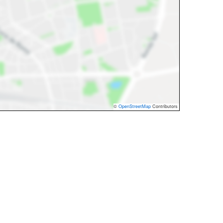
©
OpenStreetMap
Contributors