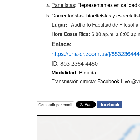
Panelistas
: Representantes en calidad 
C
omentaristas
: bioeticistas y especiali
Lugar:
Auditorio Facultad de Filosofí
6:00 ap.m. a 8:00 ap.
Hora Costa Rica:
Enlace:
https://una-cr.zoom.us/j/
853236444
ID:
853 2364 4460
Modalidad:
Bimodal
Transmisión directa:
Facebook Liv
e @vi
Compartir por email