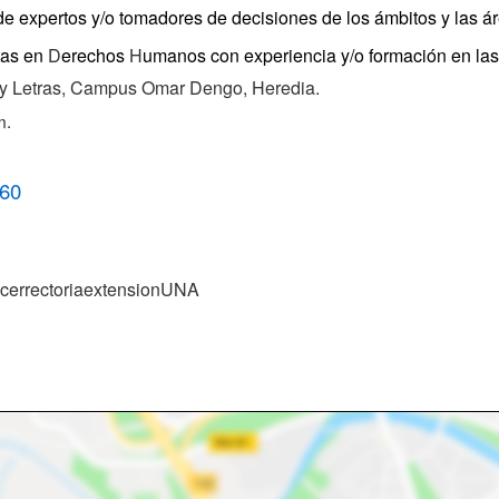
de expertos y/o tomadores de decisiones de los ámbitos y las á
stas en
D
erechos
H
umanos con experiencia y/o formación en las
a y Letras, Campus Omar Dengo, Heredia.
m.
60
cerrectoriaextensionUNA