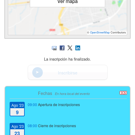
Ver mapa
©
OpenStreetMap
Contributors
La inscripción ha finalizado.
Inscribirse
Fechas
En hora local del evento
09:00
Apertura de inscripciones
Ago '23
9
08:00
Cierre de inscripciones
Ago '23
23