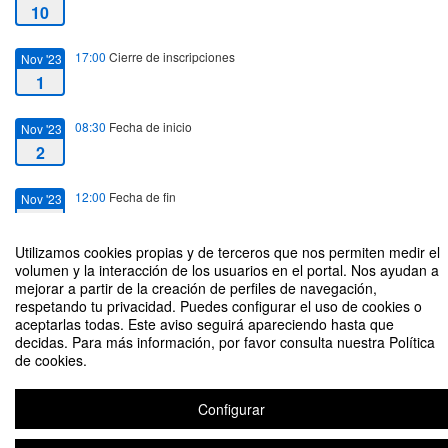
10
17:00
Cierre de inscripciones
Nov '23
1
08:30
Fecha de inicio
Nov '23
2
12:00
Fecha de fin
Nov '23
3
Utilizamos cookies propias y de terceros que nos permiten medir el
volumen y la interacción de los usuarios en el portal. Nos ayudan a
mejorar a partir de la creación de perfiles de navegación,
respetando tu privacidad. Puedes configurar el uso de cookies o
aceptarlas todas. Este aviso seguirá apareciendo hasta que
VII Foro Gestión de Calidad e Innovación en la Educación Superior
decidas. Para más información, por favor consulta nuestra Política
de cookies.
Organizado por GECIES COSTA RICA
Configurar
Aviso legal
|
Contacto
Plataforma de organización de eventos Symposium
Copyright © 2026