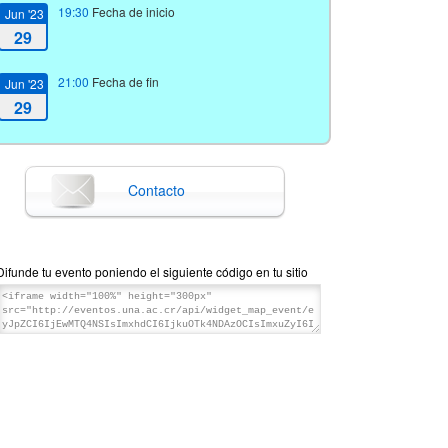
19:30
Fecha de inicio
Jun '23
29
21:00
Fecha de fin
Jun '23
29
Contacto
Difunde tu evento poniendo el siguiente código en tu sitio