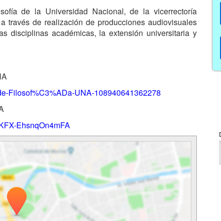
ofía de la Universidad Nacional, de la vicerrectoría
 a través de realización de producciones audiovisuales
ras disciplinas académicas, la extensión universitaria y
NA
la-de-Filosof%C3%ADa-UNA-108940641362278
NA
T9KFX-EhsnqOn4mFA