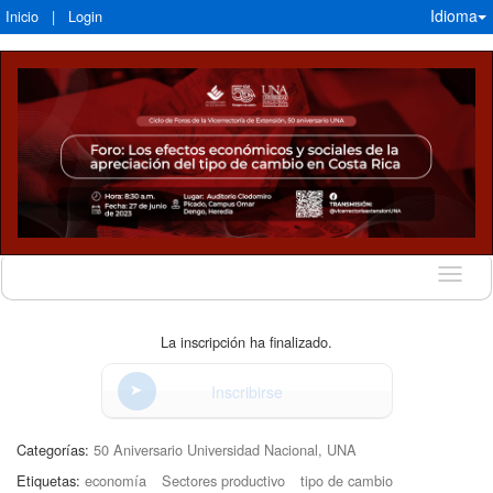
Idioma
Inicio
|
Login
Idioma
La inscripción ha finalizado.
Inscribirse
Categorías:
50 Aniversario Universidad Nacional, UNA
Etiquetas:
economía
Sectores productivo
tipo de cambio