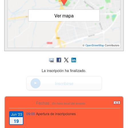
Ver mapa
©
OpenStreetMap
Contributors
La inscripción ha finalizado.
Inscribirse
Fechas
En hora local del evento
09:00
Apertura de inscripciones
Jun '23
19